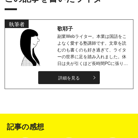
執筆者
歌耶子
副業Webライター。本業は国語をこ
よなく愛する塾講師です。文章を読
むのも書くのも好き過ぎて、ライタ
ーの世界に足を踏み入れました。休
日は夫が引くほど長時間PCに張り付
いて文章を打ち続けています。実は
かなりのゲーマーで、個人では趣味
詳細を見る
のゲ...
記事の感想