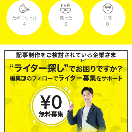
🥳
🤣
🥹
ためになった
笑った
共感
4
0
0