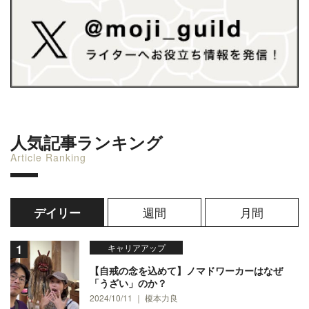
人気記事ランキング
Article Ranking
週間
月間
デイリー
キャリアアップ
【自戒の念を込めて】ノマドワーカーはなぜ
「うざい」のか？
2024/10/11 ｜ 榎本力良