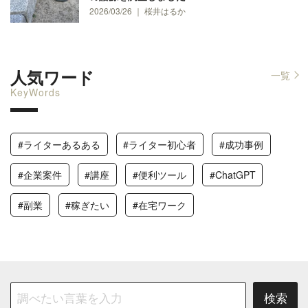
2026/03/26 ｜ 桜井はるか
人気ワード
一覧
KeyWords
#ライターあるある
#ライター初心者
#成功事例
#企業案件
#講座
#便利ツール
#ChatGPT
#副業
#稼ぎたい
#在宅ワーク