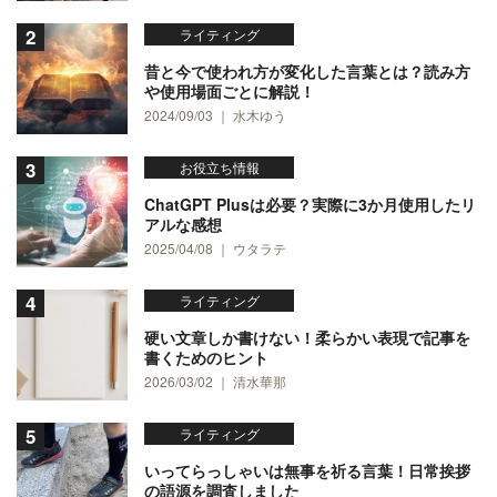
ライティング
昔と今で使われ方が変化した言葉とは？読み方
や使用場面ごとに解説！
2024/09/03 ｜ 水木ゆう
お役立ち情報
ChatGPT Plusは必要？実際に3か月使用したリ
アルな感想
2025/04/08 ｜ ウタラテ
ライティング
硬い文章しか書けない！柔らかい表現で記事を
書くためのヒント
2026/03/02 ｜ 清水華那
ライティング
いってらっしゃいは無事を祈る言葉！日常挨拶
の語源を調査しました