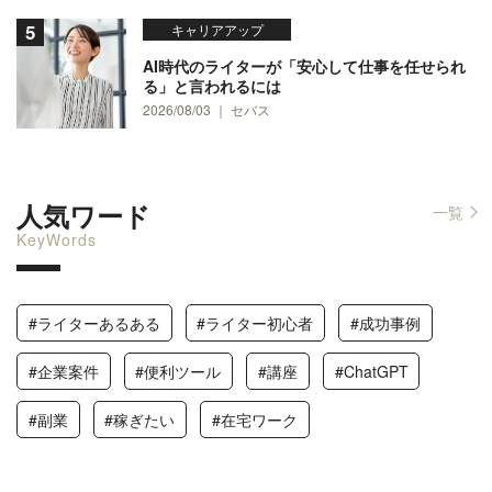
キャリアアップ
AI時代のライターが「安心して仕事を任せられ
る」と言われるには
2026/08/03 ｜ セバス
人気ワード
一覧
KeyWords
#ライターあるある
#ライター初心者
#成功事例
#企業案件
#便利ツール
#講座
#ChatGPT
#副業
#稼ぎたい
#在宅ワーク