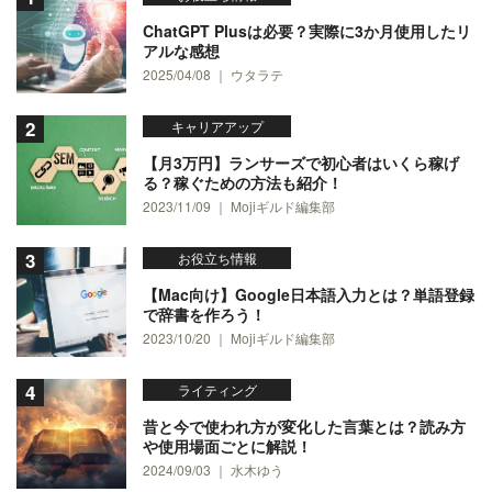
ChatGPT Plusは必要？実際に3か月使用したリ
アルな感想
2025/04/08 ｜ ウタラテ
キャリアアップ
【月3万円】ランサーズで初心者はいくら稼げ
る？稼ぐための方法も紹介！
2023/11/09 ｜ Mojiギルド編集部
お役立ち情報
【Mac向け】Google日本語入力とは？単語登録
で辞書を作ろう！
2023/10/20 ｜ Mojiギルド編集部
ライティング
昔と今で使われ方が変化した言葉とは？読み方
や使用場面ごとに解説！
2024/09/03 ｜ 水木ゆう