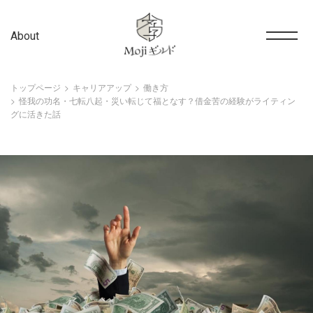
About
トップページ
キャリアアップ
働き方
怪我の功名・七転八起・災い転じて福となす？借金苦の経験がライティン
グに活きた話