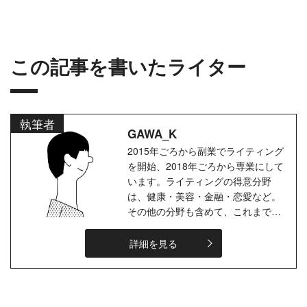
「心と時間に余裕を持とう」とよく言われますが、忙しいと
な...
この記事を書いたライター
執筆者
GAWA_K
2015年ごろから副業でライティング
を開始、2018年ごろから専業にして
います。ライティングの得意分野
は、健康・美容・金融・恋愛など。
その他の分野も含めて、これまでに
数百件の記事作成をしてきました。
趣味は音楽・格闘技鑑賞なので、そ
詳細を見る
の手...