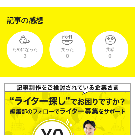
記事の感想
🥳
🤣
🥹
ためになった
笑った
共感
3
0
0