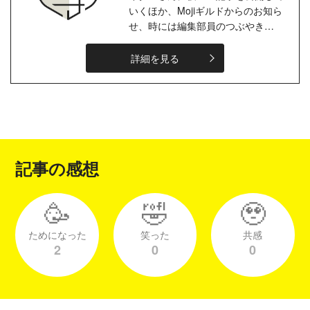
いくほか、Mojiギルドからのお知ら
せ、時には編集部員のつぶやき
も…。ライターの皆さまとのコミュ
ニケーションを楽しみながら、大事
詳細を見る
にしたい！
記事の感想
🥳
🤣
🥹
ためになった
笑った
共感
2
0
0