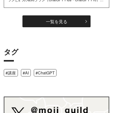
あります。 今回は無料プランを試したあとに、月額20ドル
（日本円で約3,000円）の...…
一覧を見る
タグ
#講座
#AI
#ChatGPT