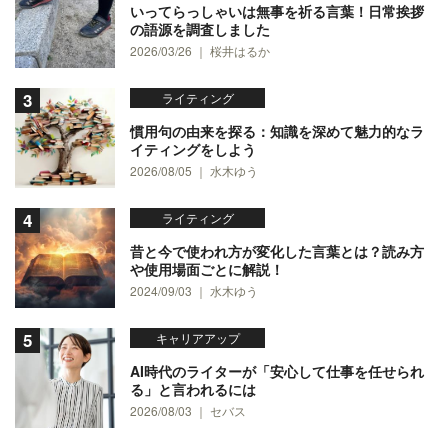
いってらっしゃいは無事を祈る言葉！日常挨拶
の語源を調査しました
2026/03/26 ｜ 桜井はるか
ライティング
慣用句の由来を探る：知識を深めて魅力的なラ
イティングをしよう
2026/08/05 ｜ 水木ゆう
ライティング
昔と今で使われ方が変化した言葉とは？読み方
や使用場面ごとに解説！
2024/09/03 ｜ 水木ゆう
キャリアアップ
AI時代のライターが「安心して仕事を任せられ
る」と言われるには
2026/08/03 ｜ セバス