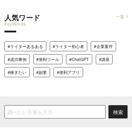
人気ワード
一覧
KeyWords
#ライターあるある
#ライター初心者
#企業案件
#成功事例
#便利ツール
#ChatGPT
#講座
#稼ぎたい
#副業
#便利アプリ