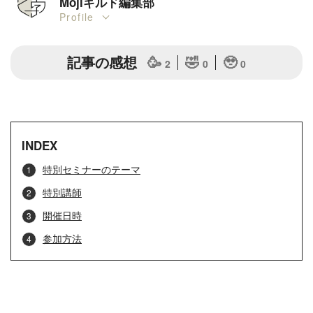
Mojiギルド編集部
Profile
記事の感想
🥳
🤣
🥹
2
0
0
INDEX
特別セミナーのテーマ
特別講師
開催日時
参加方法