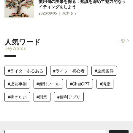
慣用句の由来を探る：知識を深めて魅力的なラ
イティングをしよう
2026/08/05 ｜ 水木ゆう
人気ワード
一覧
KeyWords
#ライターあるある
#ライター初心者
#企業案件
#成功事例
#便利ツール
#ChatGPT
#講座
#稼ぎたい
#副業
#便利アプリ