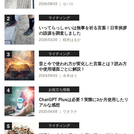
2026/08/03 ｜ セバス
ライティング
いってらっしゃいは無事を祈る言葉！日常挨拶
の語源を調査しました
2026/03/26 ｜ 桜井はるか
ライティング
昔と今で使われ方が変化した言葉とは？読み方
や使用場面ごとに解説！
2024/09/03 ｜ 水木ゆう
お役立ち情報
ChatGPT Plusは必要？実際に3か月使用したリ
アルな感想
2025/04/08 ｜ ウタラテ
ライティング