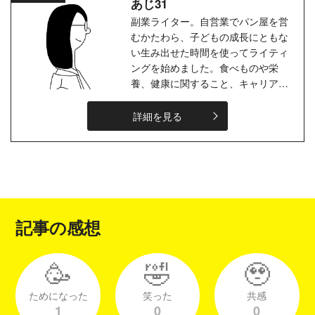
あじ31
副業ライター。自営業でパン屋を営
むかたわら、子どもの成長にともな
い生み出せた時間を使ってライティ
ングを始めました。食べものや栄
養、健康に関すること、キャリアや
転職、不登校、SDGsなどが得意ジ
ャンルです。好きなもの・ことは、
詳細を見る
紅茶、...
記事の感想
🥳
🤣
🥹
ためになった
笑った
共感
1
0
0