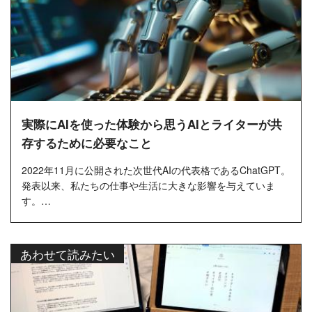
実際にAIを使った体験から思うAIとライターが共
存するために必要なこと
2022年11月に公開された次世代AIの代表格であるChatGPT。
発表以来、私たちの仕事や生活に大きな影響を与えていま
す。
さまざまな業種で活用されているChatGPTですが、Webライ
ティングの世...
あわせて読みたい