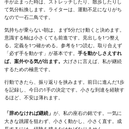
手が止まった時は、ストレッチしたり、散歩したりし
て気分転換します。ライターは、運動不足になりがち
なので一石二鳥です。
気持ちが乗らない朝は、まず5分だけ動くと決めます。
意識する軸は小さくても前進です。見出しを1つ整え
る。定義を1つ確かめる。参考を1つ読む。取り合えず
「必ず手を動かす」が基本です。
手を動かしさえすれ
大げさに言えば、私が継続
ば、案外やる気が出ます。
するための極意です。
行動できたら、振り返りを挟みます。前日に進んだ1歩
を記録し、今日の1手の決定です。小さな到達を経験す
るほど、不安は薄れます。
が、私の座右の銘です。一気に
「辞めなければ継続」
大きな跳躍を狙わず、小さく動かし、小さく直す。成
長するには、経験を積まなければなりません。