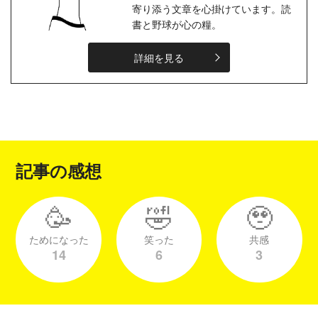
寄り添う文章を心掛けています。読
書と野球が心の糧。
詳細を見る
記事の感想
🥳
🤣
🥹
ためになった
笑った
共感
14
6
3