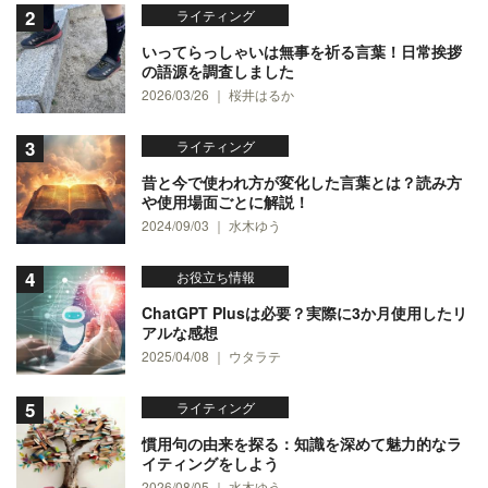
ライティング
いってらっしゃいは無事を祈る言葉！日常挨拶
の語源を調査しました
2026/03/26 ｜ 桜井はるか
ライティング
昔と今で使われ方が変化した言葉とは？読み方
や使用場面ごとに解説！
2024/09/03 ｜ 水木ゆう
お役立ち情報
ChatGPT Plusは必要？実際に3か月使用したリ
アルな感想
2025/04/08 ｜ ウタラテ
ライティング
慣用句の由来を探る：知識を深めて魅力的なラ
イティングをしよう
2026/08/05 ｜ 水木ゆう