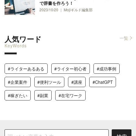
で辞書を作ろう！
2023/10/20 ｜ Mojiギルド編集部
人気ワード
一覧
KeyWords
#ライターあるある
#ライター初心者
#成功事例
#企業案件
#便利ツール
#講座
#ChatGPT
#稼ぎたい
#副業
#在宅ワーク