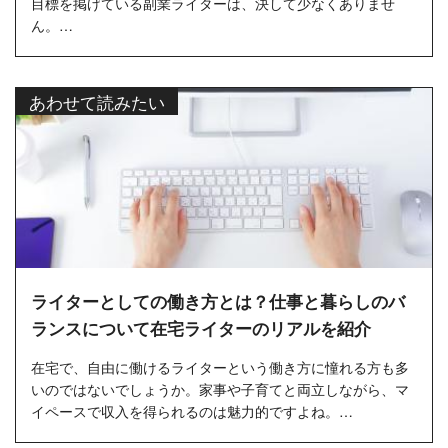
目標を掲げている副業ライターは、決して少なくありませ
ん。
好きな時間に好きな場所で仕事ができる「専業ライター」と
しての働...
あわせて読みたい
ライターとしての働き方とは？仕事と暮らしのバ
ランスについて在宅ライターのリアルを紹介
在宅で、自由に働けるライターという働き方に憧れる方も多
いのではないでしょうか。家事や子育てと両立しながら、マ
イペースで収入を得られるのは魅力的ですよね。