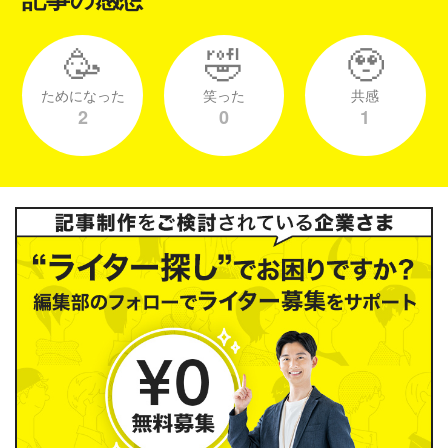
🥳
🤣
🥹
ためになった
笑った
共感
2
0
1