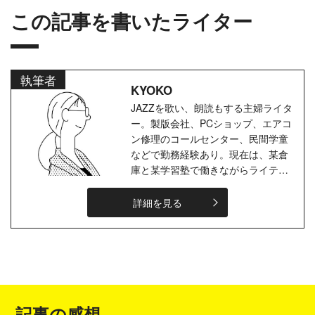
この記事を書いたライター
執筆者
KYOKO
JAZZを歌い、朗読もする主婦ライタ
ー。製版会社、PCショップ、エアコ
ン修理のコールセンター、民間学童
などで勤務経験あり。現在は、某倉
庫と某学習塾で働きながらライティ
ングをしています。主に地方創生に
関する記事を執筆していますが、
詳細を見る
Moji...
記事の感想