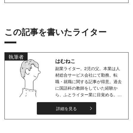
この記事を書いたライター
執筆者
はむねこ
副業ライター。2児の父。本業は人
材総合サービス会社にて勤務。転
職・就職に関する記事が得意。過去
に国語科の教師をしていた経験か
ら、ふとライター業に目覚める。文
章を書いて表現することが生き甲斐
に感じる。
詳細を見る