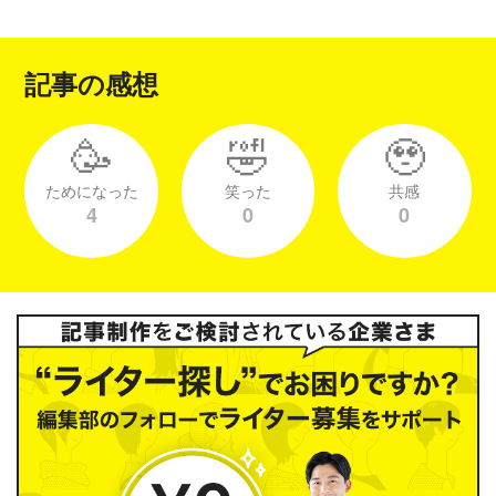
記事の感想
🥳
🤣
🥹
ためになった
笑った
共感
4
0
0