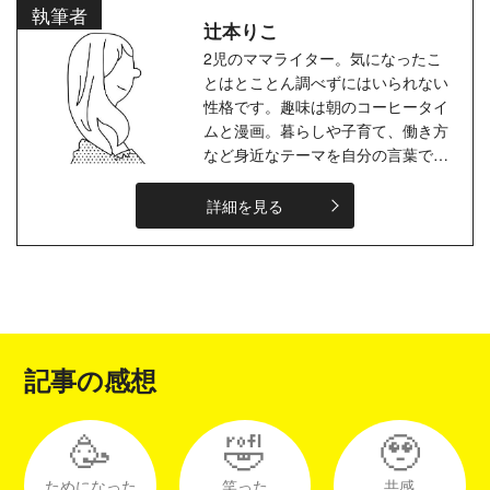
執筆者
辻本りこ
2児のママライター。気になったこ
とはとことん調べずにはいられない
性格です。趣味は朝のコーヒータイ
ムと漫画。暮らしや子育て、働き方
など身近なテーマを自分の言葉で丁
寧に伝えていくのが好きです。読者
の心にすっと届く、わかりやすくて
詳細を見る
温か...
記事の感想
🥳
🤣
🥹
ためになった
笑った
共感