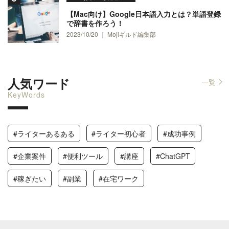
【Mac向け】Google日本語入力とは？単語登録
で辞書を作ろう！
2023/10/20 ｜ Mojiギルド編集部
人気ワード
一覧
KeyWords
#ライターあるある
#ライター初心者
#成功事例
#企業案件
#便利ツール
#講座
#ChatGPT
#稼ぎたい
#副業
#在宅ワーク