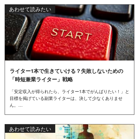
あわせて読みたい
ライター1本で生きていける？失敗しないための
「時短兼業ライター」戦略
「安定収入が得られたら、ライター1本でがんばりたい！」と
目標を掲げている副業ライターは、決して少なくありませ
ん。
好きな時間に好きな場所で仕事ができる「専業ライター」と
しての働...
あわせて読みたい