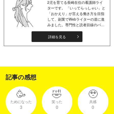
2児を育てる長崎在住の看護師ライ
ターです。 「いってらっしゃい」と
「おかえり」が言える働き方を目指
して、副業でWebライターの道に進
みました。専門性と読者目線のバラ
ンスを意識した、伝わる文章を心が
けています。 趣味は家族旅行と絵本
詳細を見る
の...
記事の感想
🥳
🤣
🥹
ためになった
笑った
共感
3
0
0