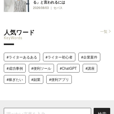
る」と言われるには
2026/08/03 ｜ セバス
人気ワード
一覧
KeyWords
#ライターあるある
#ライター初心者
#企業案件
#成功事例
#便利ツール
#ChatGPT
#講座
#稼ぎたい
#副業
#便利アプリ