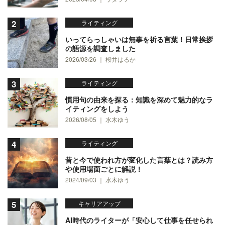
ライティング
いってらっしゃいは無事を祈る言葉！日常挨拶
の語源を調査しました
2026/03/26 ｜ 桜井はるか
ライティング
慣用句の由来を探る：知識を深めて魅力的なラ
イティングをしよう
2026/08/05 ｜ 水木ゆう
ライティング
昔と今で使われ方が変化した言葉とは？読み方
や使用場面ごとに解説！
2024/09/03 ｜ 水木ゆう
キャリアアップ
AI時代のライターが「安心して仕事を任せられ