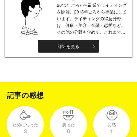
2015年ごろから副業でライティング
を開始、2018年ごろから専業にして
います。ライティングの得意分野
は、健康・美容・金融・恋愛など。
その他の分野も含めて、これまでに
数百件の記事作成をしてきました。
趣味は音楽・格闘技鑑賞なので、そ
詳細を見る
の手...
記事の感想
🥳
🤣
🥹
ためになった
笑った
共感
3
0
1