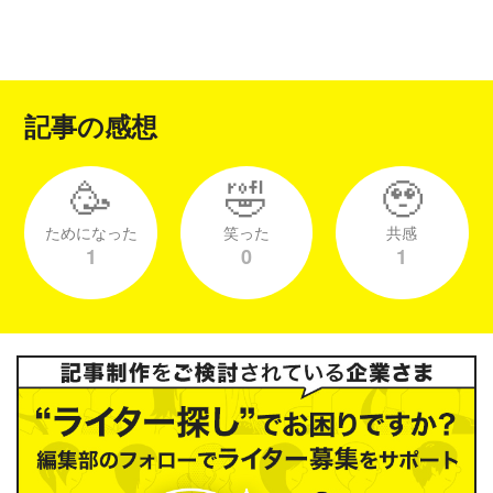
記事の感想
🥳
🤣
🥹
ためになった
笑った
共感
1
0
1